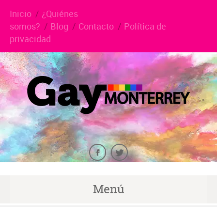
Inicio
¿Quiénes
somos?
Blog
Contacto
Política de
privacidad
Menú