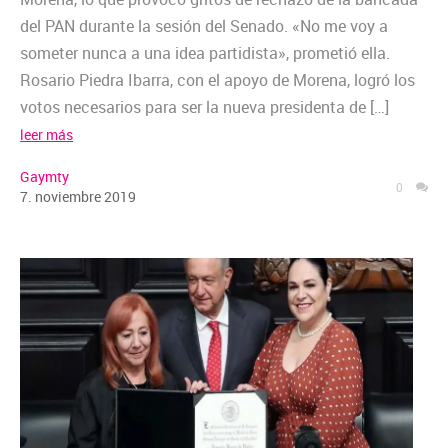
del PAN durante la sesión del Senado. «No me voy a
someter nunca a una idea partidista», prometió ella.
Rosario Piedra Ibarra, con el apoyo de Morena, logró los
votos necesarios para ser la nueva presidenta de […]
leer más
Gaymty
0
7
.
noviembre
2019