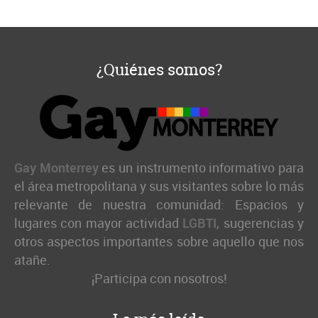
¿Quiénes somos?
Gay Monterrey
es un instrumento informativo para
el área metropolitana y sus visitantes sobre lo más
relevante de nuestra comunidad: Espacios y
lugares con mayor actividad
LGBTI
, sugerencias y
otros aspectos importantes sobre aquello que nos
atañe.
¡Participa con nosotros!