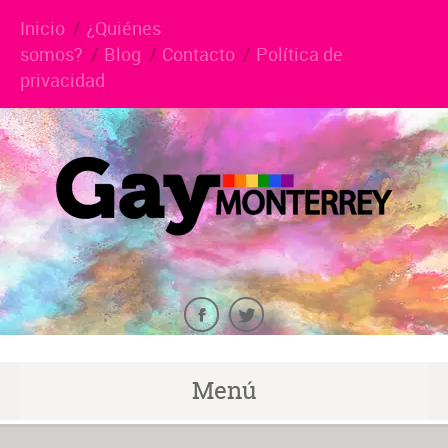
Inicio
¿Quiénes
somos?
Blog
Contacto
Política de
privacidad
Menú