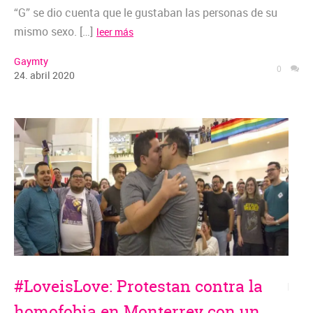
“G” se dio cuenta que le gustaban las personas de su
mismo sexo. […]
leer más
Gaymty
0
24
.
abril
2020
#LoveisLove: Protestan contra la
homofobia en Monterrey con un