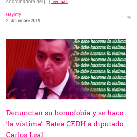
coordinadora del […]
leer más
Gaymty
1
2
.
diciembre
2019
Denuncian su homofobia y se hace
‘la vístima’: Batea CEDH a diputado
Carlos Leal