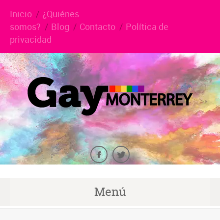
Inicio
¿Quiénes
somos?
Blog
Contacto
Política de
privacidad
Menú