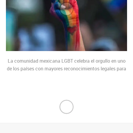
La comunidad mexicana LGBT celebra el orgullo en uno
de los países con mayores reconocimientos legales para
la diversidad sexual de Latinoamérica y el mundo en
desarrollo, pero también con altos índices de violencia y
discriminación. Estas son las claves de los avances y
retos que afronta la diversidad sexual en México ante las
festividades del Orgullo LGBT, que se conmemora el 28
de junio. Matrimonio Igualitario Con las reformas este
mes de Sinaloa y Baja California, en el noroeste del país,
suman ya 16 de los 32 estados mexicanos con códigos