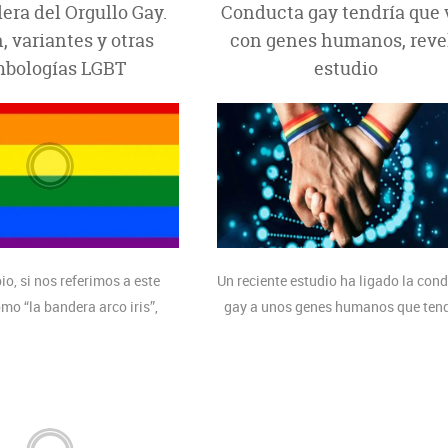
era del Orgullo Gay.
Conducta gay tendría que 
, variantes y otras
con genes humanos, reve
mbologías LGBT
estudio
io, si nos referimos a este
Un reciente estudio ha ligado la con
mo “la bandera arco iris”,
gay a unos genes humanos que ten
amos que es una bandera
ventajas evolutivas. Un estudio q
ue consiste en los colores del
recientemente se publicó está caus
 colores reales mostrados
furor en el mundo, pues a través de
lgunas presentaciones, pero
revista Nature se resalta que los g
los diseños se basan en el
ligados a conductas gays daría