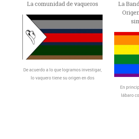
La comunidad de vaqueros
La Band
Origen
si
De acuerdo a lo que logramos investigar,
lo vaquero tiene su origen en dos
posibles raíces que se entrelazaron: por
En princip
un lado los vaqueros y los rodeos
lábaro co
estadounidenses y, por el otro, la
encontr
diversidad de fetiches Leather de la
multicolor q
llamada nueva guardia. El significado de
mismo.Los
la bandera de este movimiento nos habla
varían en a
del concepto del vaquero en estos
muchos de 