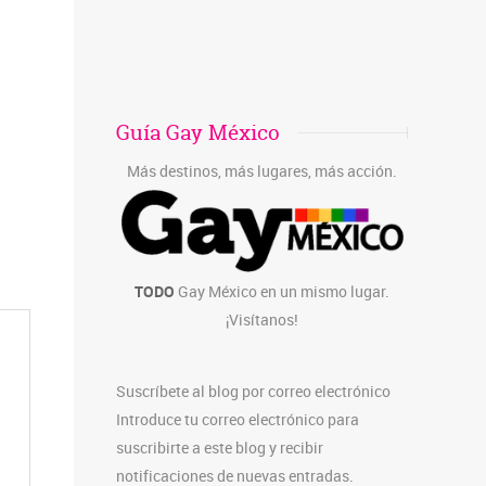
Guía Gay México
Más destinos, más lugares, más acción.
TODO
Gay México en un mismo lugar.
¡Visítanos!
Suscríbete al blog por correo electrónico
Introduce tu correo electrónico para
suscribirte a este blog y recibir
notificaciones de nuevas entradas.