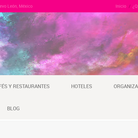
uevo León, México
Inicio
¿Q
FÉS Y RESTAURANTES
HOTELES
ORGANIZA
BLOG