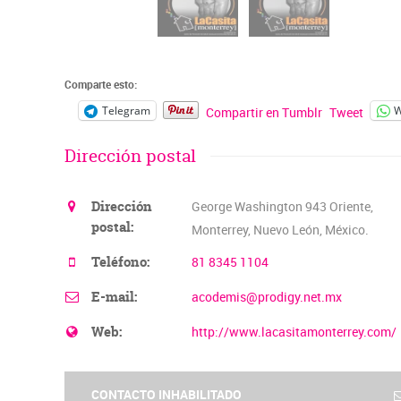
Comparte esto:
Telegram
W
Compartir en Tumblr
Tweet
Dirección postal
Dirección
George Washington 943 Oriente,
postal:
Monterrey, Nuevo León, México.
Teléfono:
81 8345 1104
E-mail:
acodemis@prodigy.net.mx
Web:
http://www.lacasitamonterrey.com/
CONTACTO INHABILITADO