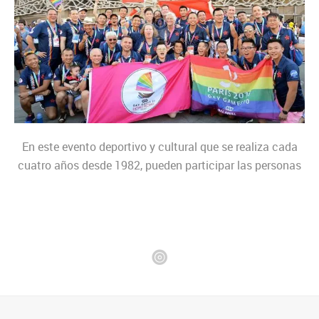
En este evento deportivo y cultural que se realiza cada
cuatro años desde 1982, pueden participar las personas
que quieran demostrar sus habilidades dejando de lado
la discriminación. La 11° edición se va a realizar en Hong
Kong en 2022 y ya hay tres ciudades preseleccionadas
para 2026. Guadalajara (México), Valencia (España)
y Múnich (Alemania). Estas son las tres ciudades
preseleccionadas, de un total de 20, que compiten para
convertirse en sede de los Gay Games 2026, el evento
que se presenta como una plataforma de visibilidad y