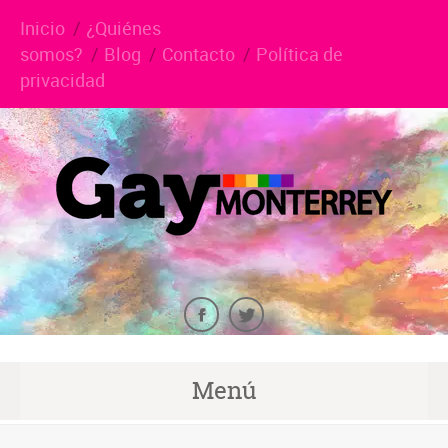
Inicio
¿Quiénes
somos?
Blog
Contacto
Política de
privacidad
Menú