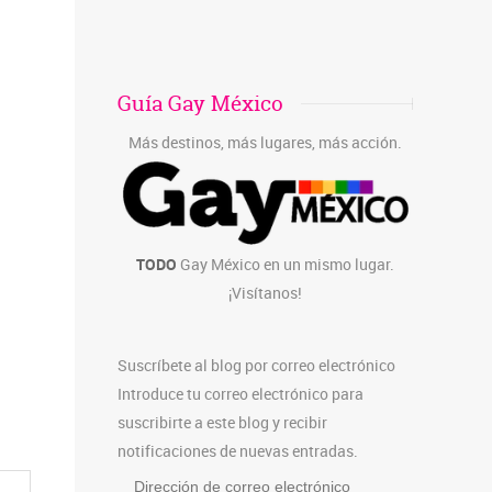
Guía Gay México
Más destinos, más lugares, más acción.
TODO
Gay México en un mismo lugar.
¡Visítanos!
Suscríbete al blog por correo electrónico
Introduce tu correo electrónico para
suscribirte a este blog y recibir
notificaciones de nuevas entradas.