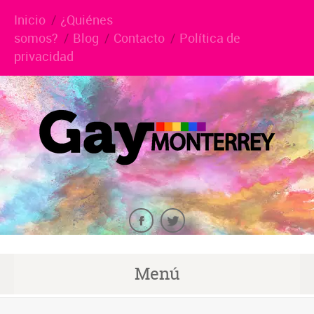
Inicio
¿Quiénes
somos?
Blog
Contacto
Política de
privacidad
Menú