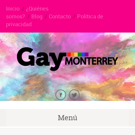
Inicio
¿Quiénes
somos?
Blog
Contacto
Política de
privacidad
Menú