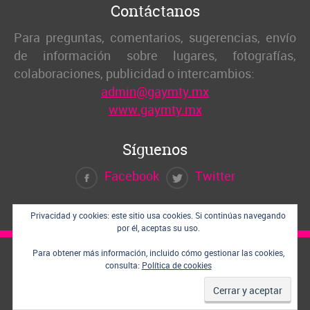
Contáctanos
Para preguntas, comentarios, sugerencias, envío
de información sobre lugares, fotografías,
colaboraciones, publicidad o intercambios:
admin@gaymty.mx
www.gaymty.mx
Síguenos
Facebook
Twitter
Privacidad y cookies: este sitio usa cookies. Si continúas navegando
por él, aceptas su uso.
Para obtener más información, incluido cómo gestionar las cookies,
consulta:
Política de cookies
Inicio
¿Quiénes somos?
Blog
Contacto
Política de privacidad
© 2023 Copyright by
Gay Monterrey
. All rights reserved. Hecha con ♥ en